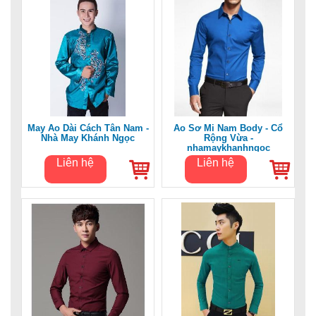
May Áo Dài Cách Tân Nam -
Áo Sơ Mi Nam Body - Cổ
Nhà May Khánh Ngọc
Rộng Vừa -
nhamaykhanhngoc
Liên hệ
Liên hệ