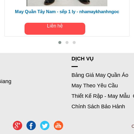
May Quần Tây Nam - sếp 1 ly - nhamaykhanhngoc
Liên hệ
DỊCH VỤ
Bảng Giá May Quần Áo
Giang
May Theo Yêu Cầu
Thiết Kế Rập - May Mẫu 
Chính Sách Bảo Hảnh
C