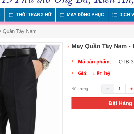
M
THỜI TRANG NỮ
MAY ĐỒNG PHỤC
DỊCH 
y Quần Tây Nam
May Quần Tây Nam - 
Mã sản phẩm:
QTB-3
Liên hệ
Giá:
Số lượng:
Đặt Hàng