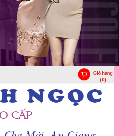
Giỏ hàng
(
0
)