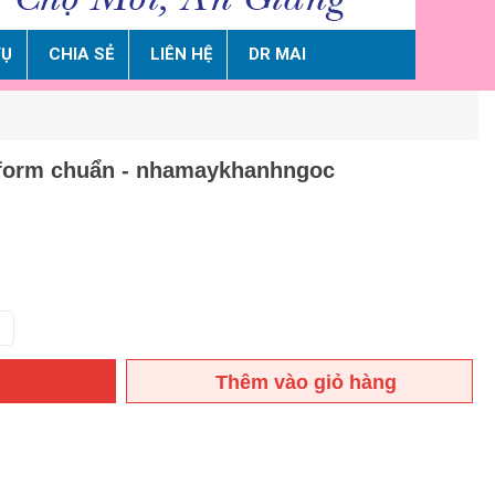
VỤ
CHIA SẺ
LIÊN HỆ
DR MAI
form chuẩn - nhamaykhanhngoc
Thêm vào giỏ hàng