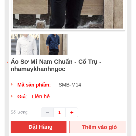
Áo Sơ Mi Nam Chuẩn - Cổ Trụ -
nhamaykhanhngoc
Mã sản phẩm:
SMB-M14
Liên hệ
Giá:
Số lượng:
Đặt Hàng
Thêm vào giỏ