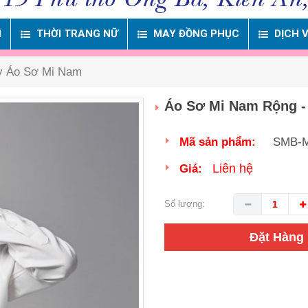
M
THỜI TRANG NỮ
MAY ĐỒNG PHỤC
DỊCH 
 Áo Sơ Mi Nam
Áo Sơ Mi Nam Rộng -
Mã sản phẩm:
SMB-
Liên hệ
Giá:
Số lượng:
Đặt Hàng