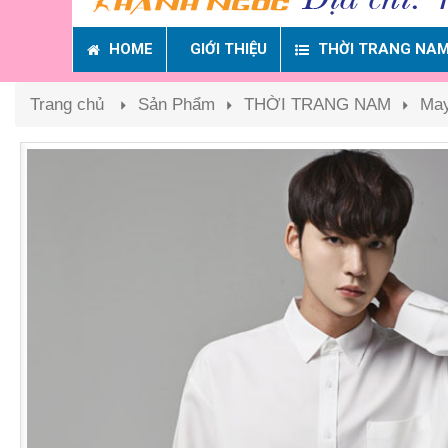
HOME
GIỚI THIỆU
THỜI TRANG NA
Trang chủ
Sản Phẩm
THỜI TRANG NAM
May