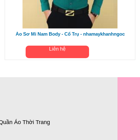
Áo Sơ Mi Nam Body - Cổ Trụ - nhamaykhanhngoc
Liên hệ
Quần Áo Thời Trang