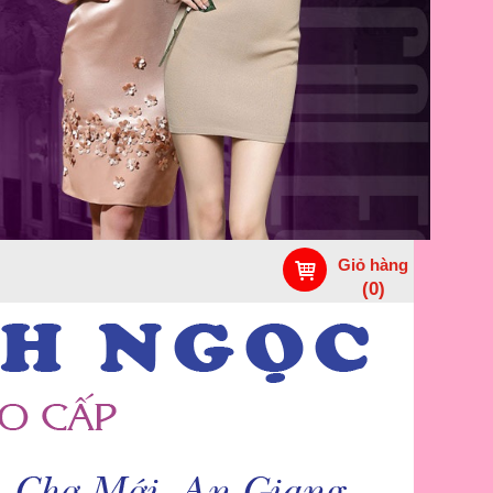
Giỏ hàng
(
0
)