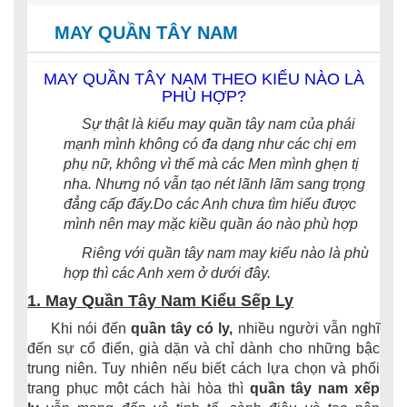
MAY QUẦN TÂY NAM
MAY QUẦN TÂY NAM THEO KIỂU NÀO LÀ
PHÙ HỢP?
Sự thật là kiểu may quần tây nam của phái
mạnh mình không có đa dạng như các chị em
phụ nữ, không vì thế mà các Men mình ghẹn tị
nha. Nhưng nó vẫn tạo nét lãnh lãm sang trọng
đẳng cấp đấy.Do các Anh chưa tìm hiểu được
mình nên may mặc kiều quần áo nào phù hợp
Riêng với quần tây nam may kiểu nào là phù
hợp thì các Anh xem ở dưới đây.
1. May Quần Tây Nam Kiểu Sếp Ly
Khi nói đến
quần tây có ly,
nhiều người vẫn nghĩ
đến sự cổ điển, già dặn và chỉ dành cho những bậc
trung niên. Tuy nhiên nếu biết cách lựa chọn và phối
trang phục một cách hài hòa thì
quần tây nam xếp