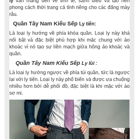
ly
vẫn mang đến vẻ tinh tế, sành điệu và tạo nên
phong cách thời trang cá tính riêng cho các đấng mày
râu.
Quần Tây Nam Kiểu Sếp
Ly tiến:
Là loại ly hướng về phía khóa quần. Loại ly này khá
nổi bật và đặc biệt phù hợp khi mặc chung với áo
khoác vì nó tạo sự liền mạch giữa hông áo khoác và
quần.
Quần Tây Nam Kiểu Sếp
Ly lùi :
Là loại ly hướng ngược về phía túi quần, tức là ngược
lại với ly tiến. Loại ly này phổ biến và được ưa chuộng
nhiều hơn bởi dễ phối đồ, đặc biệt là khi mặc với áo
sơ mi.