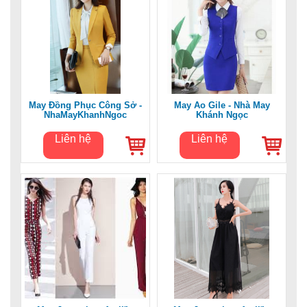
May Đồng Phục Công Sở -
May Áo Gile - Nhà May
NhaMayKhanhNgoc
Khánh Ngọc
Liên hệ
Liên hệ