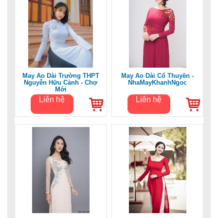
May Áo Dài Trường THPT
May Áo Dài Cổ Thuyền -
Nguyễn Hữu Cảnh - Chợ
NhaMayKhanhNgoc
Mới
Liên hệ
Liên hệ