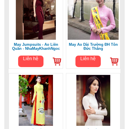
May Jumpsuits - Áo Liền
May Áo Dài Trường ĐH Tôn
Quần - NhaMayKhanhNgoc
Đức Thắng
Liên hệ
Liên hệ