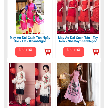
May Áo Dài Cách Tân Ngày
May Áo Dài Cách Tân - Tay
Hội - Tết - KhanhNgoc
Ren - NhaMayKhanhNgoc
Liên hệ
Liên hệ