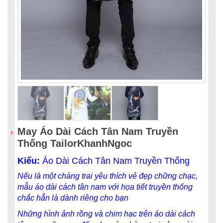
May Áo Dài Cách Tân Nam Truyền
Thống TailorKhanhNgoc
Kiểu:
Áo Dài Cách Tân Nam Truyền Thống
Nếu là một chàng trai yêu thích vẻ đẹp chững chạc,
mẫu áo dài cách tân nam với họa tiết truyền thống
chắc hẳn là dành riêng cho bạn
Những hình ảnh rồng và chim hạc trên áo dài cách