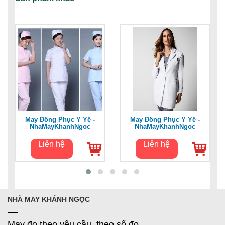
May Đồng Phục Y Yế -
May Đồng Phục Y Yế -
NhaMayKhanhNgoc
NhaMayKhanhNgoc
Liên hệ
Liên hệ
NHÀ MAY KHÁNH NGỌC
May đo theo yêu cầu, theo số đo