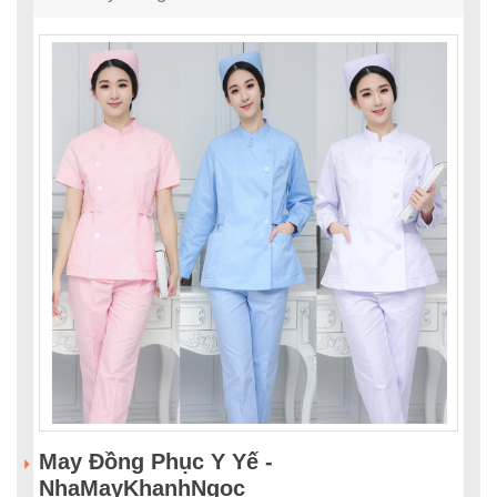
May Đồng Phục Y Yế -
NhaMayKhanhNgoc