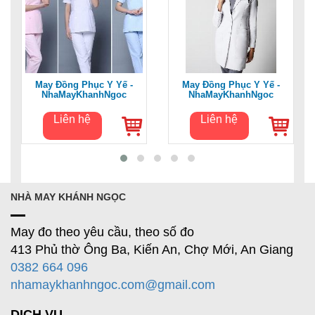
May Đồng Phục Y Yế -
May Đồng Phục Y Yế -
NhaMayKhanhNgoc
NhaMayKhanhNgoc
Liên hệ
Liên hệ
NHÀ MAY KHÁNH NGỌC
May đo theo yêu cầu, theo số đo
413 Phủ thờ Ông Ba, Kiến An, Chợ Mới, An Giang
0382 664 096
nhamaykhanhngoc.com@gmail.com
DỊCH VỤ