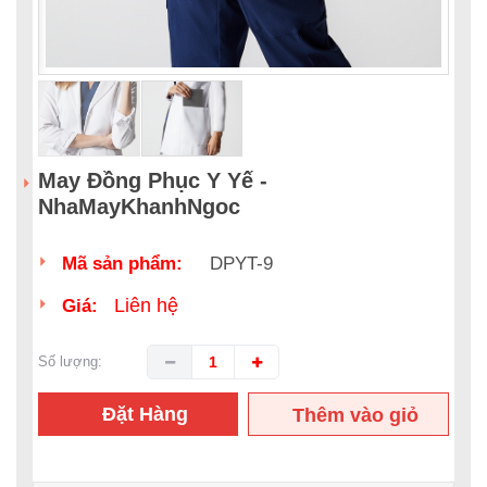
May Đồng Phục Y Yế -
NhaMayKhanhNgoc
Mã sản phẩm:
DPYT-9
Liên hệ
Giá:
Số lượng:
Đặt Hàng
Thêm vào giỏ
hàng