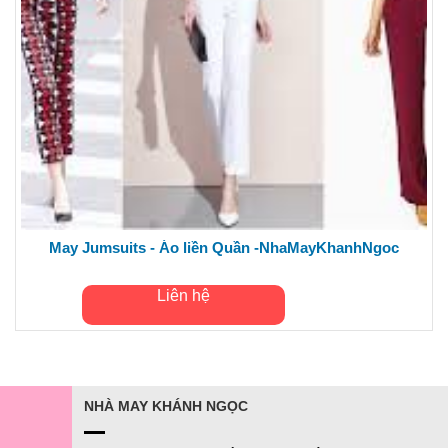
May Jumsuits - Áo liền Quần -NhaMayKhanhNgoc
Liên hệ
NHÀ MAY KHÁNH NGỌC