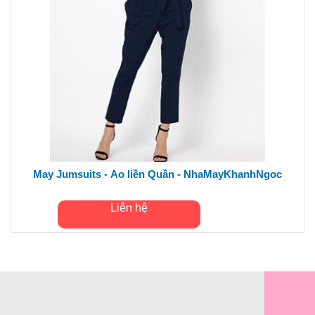
May Jumsuits - Áo liền Quần - NhaMayKhanhNgoc
Liên hệ