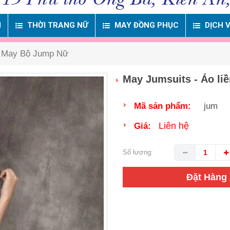
M
THỜI TRANG NỮ
MAY ĐỒNG PHỤC
DỊCH 
May Bộ Jump Nữ
May Jumsuits - Áo l
Mã sản phẩm:
jum
Liên hệ
Giá:
Số lượng:
Đặt Hàng