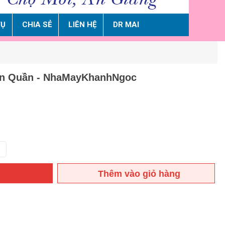
VỤ
CHIA SẺ
LIÊN HỆ
DR MAI
iền Quần - NhaMayKhanhNgoc
Thêm vào giỏ hàng