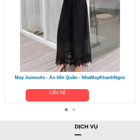
May Jumsuits - Áo liền Quần - NhaMayKhanhNgoc
Liên hệ
DỊCH VỤ