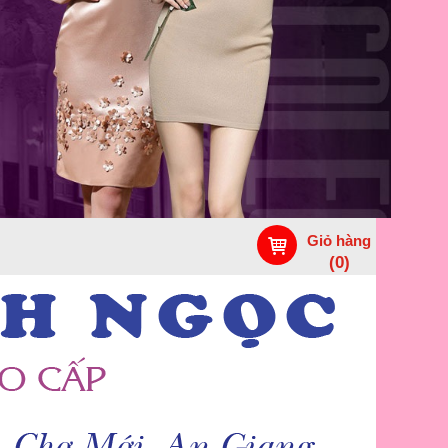
Giỏ hàng
(
0
)