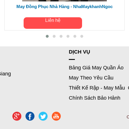
May Đồng Phục Nhà Hàng - NhaMaykhanhNgoc
Liên hệ
DỊCH VỤ
Bảng Giá May Quần Áo
Giang
May Theo Yêu Cầu
Thiết Kế Rập - May Mẫu 
Chính Sách Bảo Hảnh
C