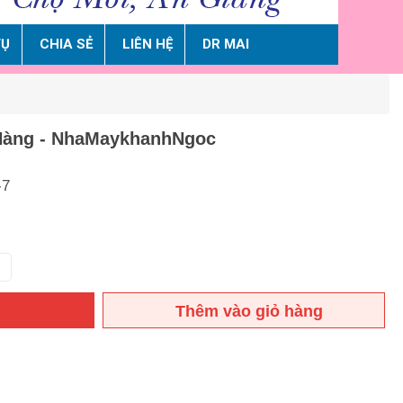
VỤ
CHIA SẺ
LIÊN HỆ
DR MAI
Hàng - NhaMaykhanhNgoc
-7
Thêm vào giỏ hàng