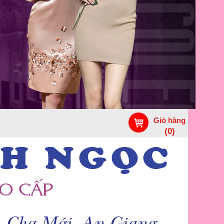
Giỏ hàng
(
0
)