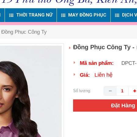
M
THỜI TRANG NỮ
MAY ĐỒNG PHỤC
DỊCH 
 Đồng Phục Công Ty
Đồng Phục Công Ty 
Mã sản phẩm:
DPCT-
Liên hệ
Giá:
Số lượng:
Đặt Hàng