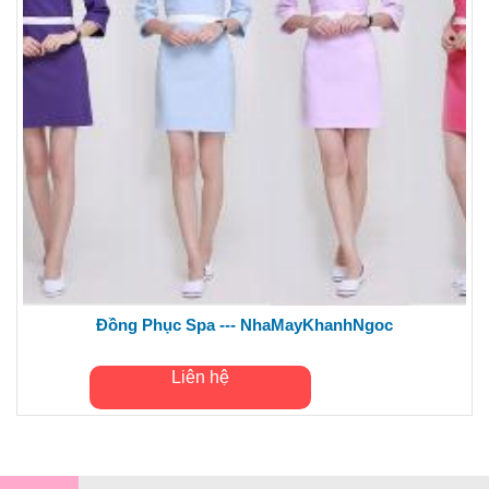
Đồng Phục Spa --- NhaMayKhanhNgoc
Liên hệ