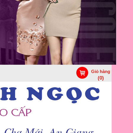
Giỏ hàng
(
0
)