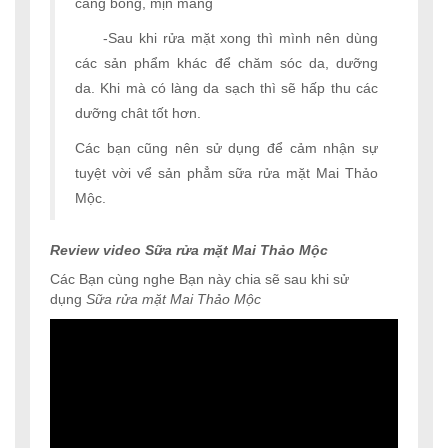
căng bóng, mịn màng
-Sau khi rửa mặt xong thì mình nên dùng
các sản phẩm khác để chăm sóc da, dưỡng
da.
Khi mà có làng da sạch thì sẽ hấp thu các
dưỡng chât tốt hơn.
Các bạn cũng nên sử dụng để cảm nhận sự
tuyệt vời vể sản phẳm sữa rửa mặt Mai Thảo
Mộc.
Review video Sữa rửa mặt Mai Thảo Mộc
Các Bạn cùng nghe Bạn này chia sẽ sau khi sử
dụng
Sữa rửa mặt Mai Thảo Mộc