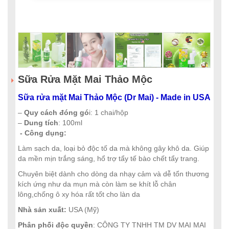
Sữa Rửa Mặt Mai Thảo Mộc
Sữa rửa mặt Mai Thảo Mộc (Dr Mai) - Made in USA
–
Quy cách đóng gó
i: 1 chai/hộp
–
Dung tích
: 100ml
- Công dụng:
Làm sạch da, loại bỏ độc tố da mà không gây khô da. Giúp
da mền mịn trắng sáng, hổ trợ tẩy tế bào chết tẩy trang.
Chuyên biệt dành cho dòng da nhạy cảm và dễ tổn thương
kích ứng như da mụn mà còn làm se khít lỗ chân
lông,chống ô xy hóa rất tốt cho làn da
Nhà sản xuất:
USA (Mỹ)
Phân phối độc quyền
: CÔNG TY TNHH TM DV MAI MAI