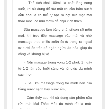
- Thể tích chai 100ml là chất lỏng trong
suốt, khi sử dụng để rửa mặt chỉ cần bấm nút ở
đầu chai là có thể tự tạo ra bọt rửa mặt mai
thảo mộc, có mùi thơm dễ chịu kích thích
Đầu massage làm bằng chất silicon rất mền
mại, khi trực tiếp massage vào mặt và nhớ
massage theo chiều xoắn ốc từ trong ra ngoài
tự dưới lên trên để ngăn ngừa lão hóa, giúp da
căng và không bị xệ
- Nên masage trong vòng 1-2 phút, 1 ngày
từ 1-2 lần vào buổi sáng và tối giúp da mình
sạch hơn.
- Sau khi massage xong thì mình nên rửa
bằng nước sạch hay nước ấm,
- Cảm thấy sau khi sử dụng sản phẩm sữa
rửa mặt Mai Thảo Mộc da mình rất là mát,