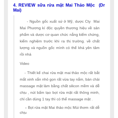
4. REVIEW sữa rửa mặt Mai Thảo Mộc (Dr
Mai)
- Nguồn gốc xuất sứ ở Mỹ, dược Cty Mai
Mai Phương kí độc quyền thương hiệu về sản
phẩm và dược cơ quan chức nẳng kiểm chứng,
kiểm nghiệm trước khi ra thị trường. về chất
lượng và nguồn gốc mình có thể khá yên tâm
rồi nhá
Video
- Thiết kế chai rửa mặt mai thảo mộc rất bắt
mắt xinh xắn nhỏ gọn rất vừa tay nắm, bàn chải
massage mặt làm bằng chất silicon mềm và dễ
chịu , nút bấm tạo bọt rửa mặt rất thông minh,
chỉ cần dùng 1 tay thì có thể massage mặt .
-
Bọt rửa mặt Mai thảo mộc Mùi thơm rất dễ
chịu