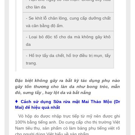
cho làn da
- Se khít lỗ chân lông, cung cấp dưỡng chất
và cân bằng độ ẩm.
- Loại bỏ độc tố cho da mà không gây khô
da
- Hổ trợ tẩy da chết, hổ trợ điều trị mụn, tẩy
trang.
Đặc biệt không gây ra bất kỳ tác dụng phụ nào
gây tổn thương cho làn da như bong tróc, mẫn
đỏ, sưng tấy , hay lột da và bắt nắng
♦
Cách sử dụng Sữa rửa mặt Mai Thảo Mộc (Dr
Mai) để hiệu quả nhất
Vỏ hộp do được nhập trực tiếp từ mỹ nên được ghi
100% bằng tiếng anh. Do cung cấp cho thị trường Việt
Nam tiêu thụ, sản phẩm có làm bảng phụ tiếng việt rõ
cho người dùng Việt hiểu về sản phẩm.