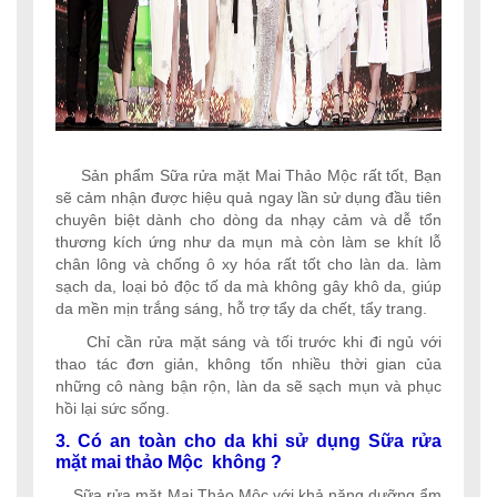
Sản phẩm Sữa rửa mặt Mai Thảo Mộc rất tốt, Bạn
sẽ cảm nhận được hiệu quả ngay lần sử dụng đầu tiên
chuyên biệt dành cho dòng da nhạy cảm và dễ tổn
thương kích ứng như da mụn mà còn làm se khít lỗ
chân lông và chống ô xy hóa rất tốt cho làn da. làm
sạch da, loại bỏ độc tố da mà không gây khô da, giúp
da mền mịn trắng sáng, hỗ trợ tẩy da chết, tẩy trang.
Chỉ cần rửa mặt sáng và tối trước khi đi ngủ với
thao tác đơn giản, không tốn nhiều thời gian của
những cô nàng bận rộn, làn da sẽ sạch mụn và phục
hồi lại sức sống.
3. Có an toàn cho da khi sử dụng Sữa rửa
mặt mai thảo Mộc không ?
Sữa rửa mặt Mai Thảo Mộc với khả năng dưỡng ẩm