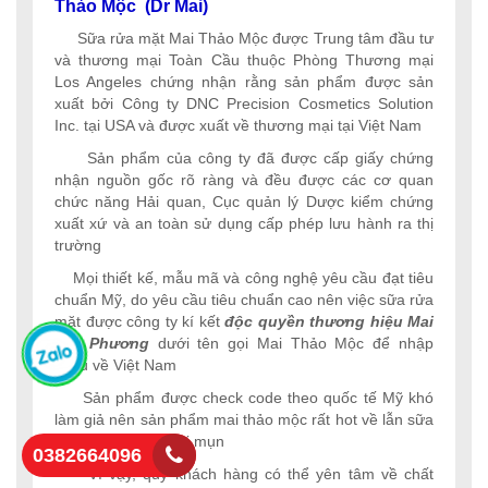
Thảo Mộc (Dr Mai)
Sữa rửa mặt Mai Thảo Mộc được Trung tâm đầu tư
và thương mại Toàn Cầu thuộc Phòng Thương mại
Los Angeles chứng nhận rằng sản phẩm được sản
xuất bởi Công ty DNC Precision Cosmetics Solution
Inc. tại USA và được xuất về thương mại tại Việt Nam
Sản phẩm của công ty đã được cấp giấy chứng
nhận nguồn gốc rõ ràng và đều được các cơ quan
chức năng Hải quan, Cục quản lý Dược kiểm chứng
xuất xứ và an toàn sử dụng cấp phép lưu hành ra thị
trường
Mọi thiết kế, mẫu mã và công nghệ yêu cầu đạt tiêu
chuẩn Mỹ, do yêu cầu tiêu chuẩn cao nên việc sữa rửa
mặt được công ty kí kết
độc quyền thương hiệu Mai
Mai Phương
dưới tên gọi Mai Thảo Mộc để nhập
khẩu về Việt Nam
Sản phẩm được check code theo quốc tế Mỹ khó
làm giả nên sản phẩm mai thảo mộc rất hot về lẫn sữa
rửa mặt và thuốc trị mụn
0382664096
Vì vậy, quý khách hàng có thể yên tâm về chất