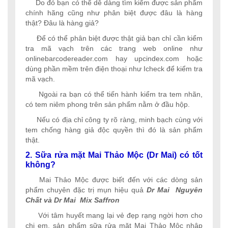
Do đó bạn có thể dễ dàng tìm kiếm được sản phẩm
chính hãng cũng như phân biệt được đâu là hàng
thật? Đâu là hàng giả?
Để có thể phân biệt được thật giả bạn chỉ cần kiểm
tra mã vạch trên các trang web online như
onlinebarcodereader.com hay upcindex.com hoặc
dùng phần mềm trên điện thoại như Icheck để kiểm tra
mã vạch.
Ngoài ra bạn có thể tiến hành kiểm tra tem nhãn,
có tem niêm phong trên sản phẩm nằm ở đầu hộp.
Nếu có địa chỉ công ty rõ ràng, minh bạch cùng với
tem chống hàng giả độc quyền thì đó là sản phẩm
thật.
2. Sữa rửa mặt Mai Thảo Mộc (Dr Mai) có tốt
không?
Mai Thảo Mộc được biết đến với các dòng sản
phẩm chuyên đặc trị mụn hiệu quả
Dr Mai
Nguyên
Chất và
Dr Mai
Mix Saffron
Với tâm huyết mang lại vẻ đẹp rạng ngời hơn cho
chị em, sản phẩm sữa rửa mặt Mai Thảo Mộc nhập