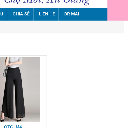
VỤ
CHIA SẺ
LIÊN HỆ
DR MAI
QTG_M4