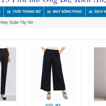
M
THỜI TRANG NỮ
MAY ĐỒNG PHỤC
DỊCH 
May Quần Tây Nữ
QTG_M3