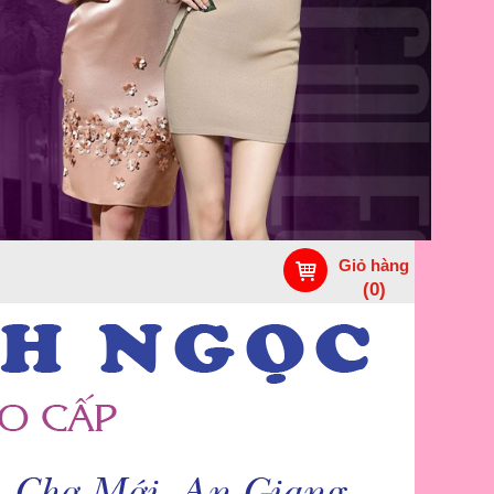
Giỏ hàng
(
0
)