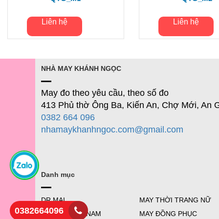
Liên hệ
Liên hệ
NHÀ MAY KHÁNH NGỌC
May đo theo yêu cầu, theo số đo
413 Phủ thờ Ông Ba, Kiến An, Chợ Mới, An 
0382 664 096
nhamaykhanhngoc.com@gmail.com
Danh mục
DR MAI
MAY THỜI TRANG NỮ
0382664096
THỜI TRANG NAM
MAY ĐỒNG PHỤC