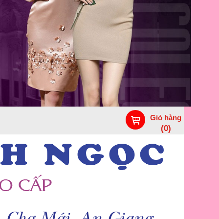
Giỏ hàng
(
0
)