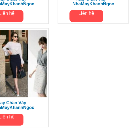
aMayKhanhNgoc
NhaMayKhanhNgoc
Liên hệ
Liên hệ
ay Chân Váy --
aMayKhanhNgoc
Liên hệ