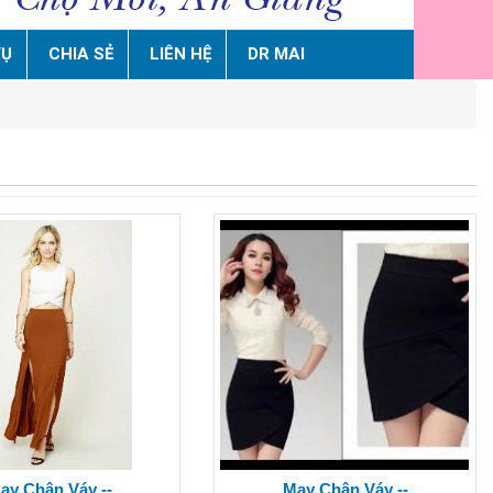
VỤ
CHIA SẺ
LIÊN HỆ
DR MAI
ay Chân Váy --
May Chân Váy --