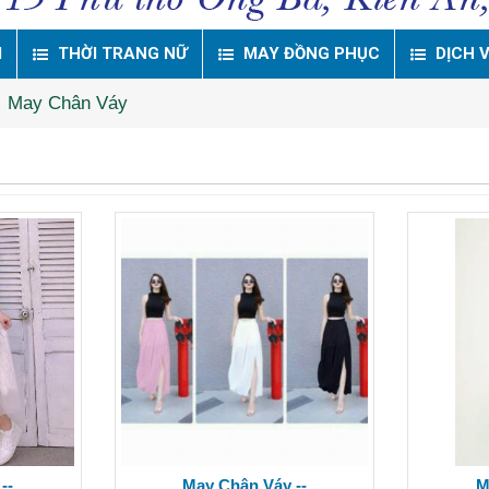
M
THỜI TRANG NỮ
MAY ĐỒNG PHỤC
DỊCH 
May Chân Váy
--
May Chân Váy --
M