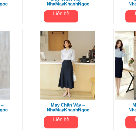
goc
NhaMayKhanhNgoc
Nh
Liên hệ
--
May Chân Váy --
M
goc
NhaMayKhanhNgoc
Nh
Liên hệ