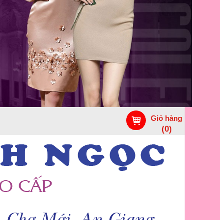
Giỏ hàng
(
0
)