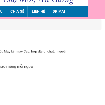
VỤ
CHIA SẺ
LIÊN HỆ
DR MAI
tôi. May kỷ, may đẹp, hợp dáng, chuẩn người
gười riêng mỗi người.