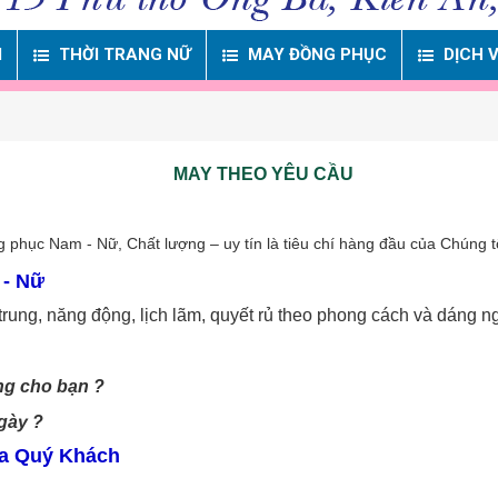
M
THỜI TRANG NỮ
MAY ĐỒNG PHỤC
DỊCH 
MAY THEO YÊU CẦU
 phục Nam - Nữ, Chất lượng – uy tín là tiêu chí hàng đầu của Chúng 
 - Nữ
trung, năng động, lịch lãm, quyết rủ theo phong cách và dáng n
ng cho bạn ?
ngày ?
ủa Quý Khách