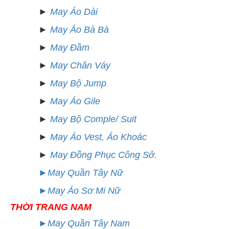
►
May
Áo Dài
►
May Áo Bà Bà
►
May Đầm
►
May Chân Váy
►
May Bộ Jump
►
May Áo Gile
►
May Bộ Comple/ Suit
►
May Áo Vest, Áo Khoác
►
May Đồng Phục Công Sở.
►May Quần Tây Nữ
►May Áo Sơ Mi Nữ
THỜI TRANG NAM
►May Quần Tây Nam