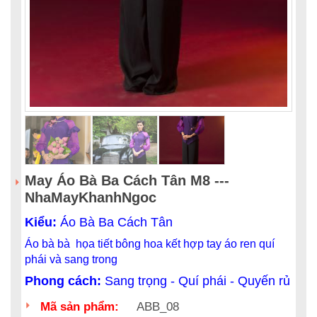
May Áo Bà Ba Cách Tân M8 ---
NhaMayKhanhNgoc
Kiểu:
Áo Bà Ba Cách Tân
Áo bà bà họa tiết bông hoa kết hợp tay áo ren quí
phái và sang trong
Phong cách:
Sang trọng - Quí phái - Quyến rủ
Mã sản phẩm:
ABB_08