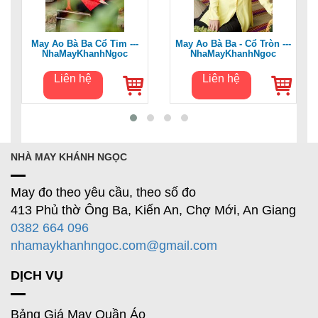
May Áo Bà Ba Cổ Tim ---
May Áo Bà Ba - Cổ Tròn ---
NhaMayKhanhNgoc
NhaMayKhanhNgoc
Liên hệ
Liên hệ
NHÀ MAY KHÁNH NGỌC
May đo theo yêu cầu, theo số đo
413 Phủ thờ Ông Ba, Kiến An, Chợ Mới, An Giang
0382 664 096
nhamaykhanhngoc.com@gmail.com
DỊCH VỤ
Bảng Giá May Quần Áo