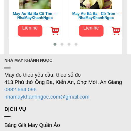
May Áo Bà Ba Cổ Tim ---
May Áo Bà Ba - Cổ Tròn ---
NhaMayKhanhNgoc
NhaMayKhanhNgoc
Liên hệ
Liên hệ
NHÀ MAY KHÁNH NGỌC
May đo theo yêu cầu, theo số đo
413 Phủ thờ Ông Ba, Kiến An, Chợ Mới, An Giang
0382 664 096
nhamaykhanhngoc.com@gmail.com
DỊCH VỤ
Bảng Giá May Quần Áo